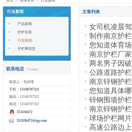
首页
>
新闻资讯
>
行业新闻
行业新闻
文章列表
产品新闻
女司机凌晨驾
护栏安装
制作南京护栏
行业新闻
您知道体育场
护栏网现货
南京护栏厂家
两名男子因破
联系电话
/ Contact
公路道路护栏
南京锌钢护栏
联系人：毛经理
您知道具体哪
手机：
13140707321
微信：13140707321
锌钢围墙护栏
电话：13140707321
南京锌钢护栏
352436472
球场护栏网片
352436472@qq.com
高速公路边上