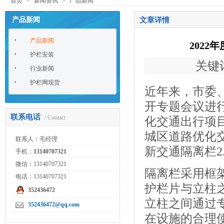
首页
>
新闻资讯
>
产品新闻
产品新闻
文章详情
产品新闻
202
护栏安装
关键词
行业新闻
护栏网现货
近年来，市委
开专题会议进行
联系电话
/ Contact
化交通出行项目
城区道路优化交
联系人：毛经理
新交通隔离栏2
手机：
13140707321
微信：13140707321
隔离栏采用框
电话：13140707321
护栏片与立柱
352436472
立柱之间通过
352436472@qq.com
在设施的合理